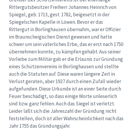
Rittergutsbesitzer Freiherr Johannes Heinrich von
Spiegel, geb. 1713, gest. 1782, beigesetzt in der
Spiegelschen Kapelle in Löwen. Bevor er das
Rittergut in Borlinghausen übernahm, war er Offizier
im Braunscheigischen Dienst gewesen und hatte
schwer um sein väterliches Erbe, das er erst nach 1750
übernehmen konnte, zu kämpfen gehabt. Aus seiner
Vorliebe zum Militär gab er die Erlaunis zur Gründung
eines Schützenvereins in Borlinghausen und stellte
auch die Statuten auf. Diese waren längere Zeit in
Verlust geraten, aber 1927 durch einen Zufall wieder
aufgefunden. Diese Urkunde ist an einer Seite durch
Feuer beschädigt, so dass einige Worte unleserlich
sind bzw. ganz fehlen. Auch das Siegel ist verletzt.
Leider läßt sich die Jahreszahl der Gründung nicht
feststellen, doch ist aller Wahrscheinlichkeit nach das
Jahr 1755 das Gründungsjahr.