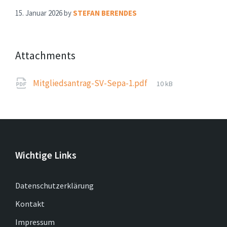
15. Januar 2026
by
STEFAN BERENDES
Attachments
File
Mitgliedsantrag-SV-Sepa-1.pdf
10 kB
size:
Wichtige Links
Datenschutzerklärung
Kontakt
Impressum