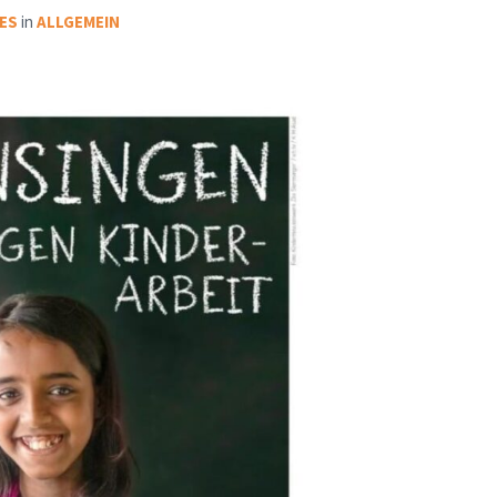
ES
in
ALLGEMEIN