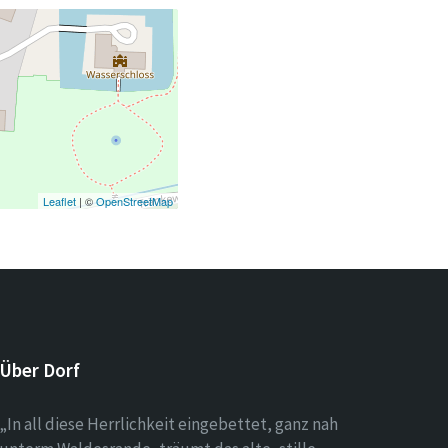
Leaflet
| ©
OpenStreetMap
Über Dorf
„In all diese Herrlichkeit eingebettet, ganz nah