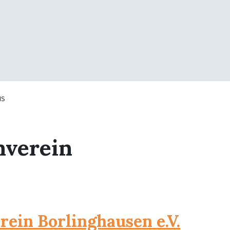
IS
nverein
ein Borlinghausen e.V.